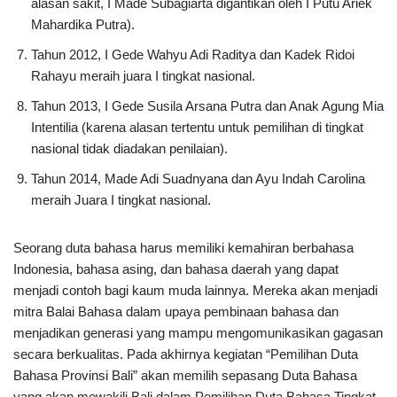
alasan sakit, I Made Subagiarta digantikan oleh I Putu Ariek
Mahardika Putra).
Tahun 2012, I Gede Wahyu Adi Raditya dan Kadek Ridoi
Rahayu meraih juara I tingkat nasional.
Tahun 2013, I Gede Susila Arsana Putra dan Anak Agung Mia
Intentilia (karena alasan tertentu untuk pemilihan di tingkat
nasional tidak diadakan penilaian).
Tahun 2014, Made Adi Suadnyana dan Ayu Indah Carolina
meraih Juara I tingkat nasional.
Seorang duta bahasa harus memiliki kemahiran berbahasa
Indonesia, bahasa asing, dan bahasa daerah yang dapat
menjadi contoh bagi kaum muda lainnya. Mereka akan menjadi
mitra Balai Bahasa dalam upaya pembinaan bahasa dan
menjadikan generasi yang mampu mengomunikasikan gagasan
secara berkualitas. Pada akhirnya kegiatan “Pemilihan Duta
Bahasa Provinsi Bali” akan memilih sepasang Duta Bahasa
yang akan mewakili Bali dalam Pemilihan Duta Bahasa Tingkat