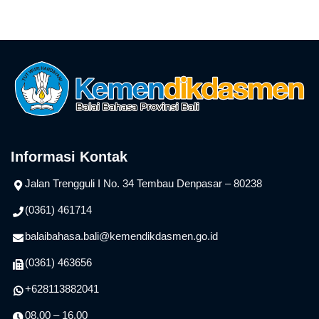
Informasi Kontak
Jalan Trengguli I No. 34 Tembau Denpasar – 80238
(0361) 461714
balaibahasa.bali@kemendikdasmen.go.id
(0361) 463656
+628113882041
08.00 – 16.00