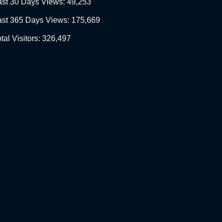
ast 30 Days Views:
49,253
ast 365 Days Views:
175,669
tal Visitors:
326,497