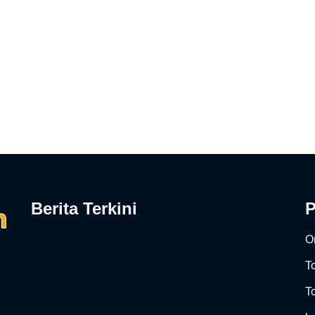
Berita Terkini
On
T
To