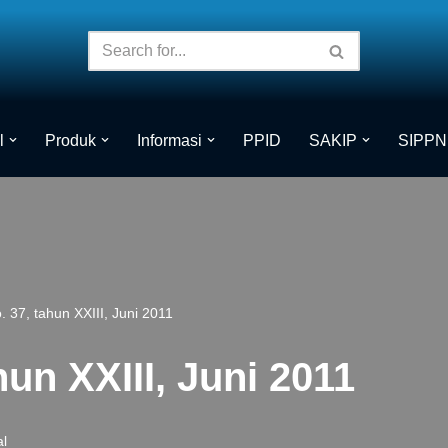
l
Produk
Informasi
PPID
SAKIP
SIPPN
. 37, tahun XXIII, Juni 2011
hun XXIII, Juni 2011
al