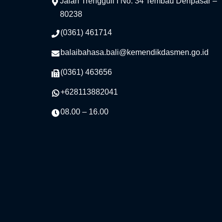
Jalan Trengguli I No. 34 Tembau Denpasar –
80238
(0361) 461714
balaibahasa.bali@kemendikdasmen.go.id
(0361) 463656
+628113882041
08.00 – 16.00