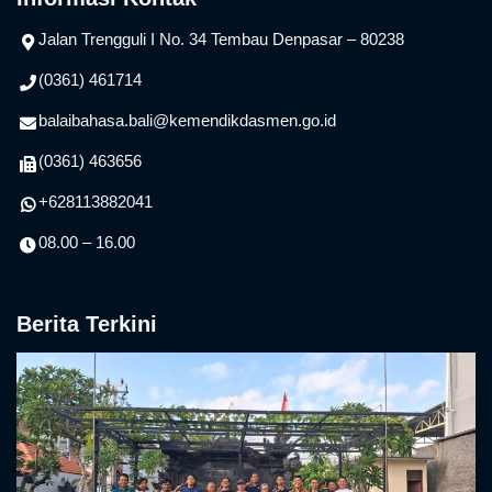
Jalan Trengguli I No. 34 Tembau Denpasar – 80238
(0361) 461714
balaibahasa.bali@kemendikdasmen.go.id
(0361) 463656
+628113882041
08.00 – 16.00
Berita Terkini