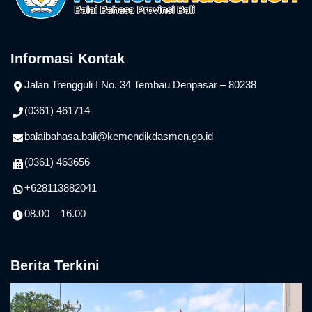
Informasi Kontak
Jalan Trengguli I No. 34 Tembau Denpasar – 80238
(0361) 461714
balaibahasa.bali@kemendikdasmen.go.id
(0361) 463656
+628113882041
08.00 – 16.00
Berita Terkini