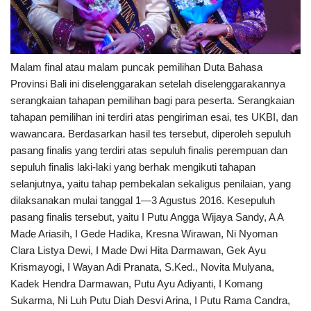
Malam final atau malam puncak pemilihan Duta Bahasa
Provinsi Bali ini diselenggarakan setelah diselenggarakannya
serangkaian tahapan pemilihan bagi para peserta. Serangkaian
tahapan pemilihan ini terdiri atas pengiriman esai, tes UKBI, dan
wawancara. Berdasarkan hasil tes tersebut, diperoleh sepuluh
pasang finalis yang terdiri atas sepuluh finalis perempuan dan
sepuluh finalis laki-laki yang berhak mengikuti tahapan
selanjutnya, yaitu tahap pembekalan sekaligus penilaian, yang
dilaksanakan mulai tanggal 1—3 Agustus 2016. Kesepuluh
pasang finalis tersebut, yaitu I Putu Angga Wijaya Sandy, A A
Made Ariasih, I Gede Hadika, Kresna Wirawan, Ni Nyoman
Clara Listya Dewi, I Made Dwi Hita Darmawan, Gek Ayu
Krismayogi, I Wayan Adi Pranata, S.Ked., Novita Mulyana,
Kadek Hendra Darmawan, Putu Ayu Adiyanti, I Komang
Sukarma, Ni Luh Putu Diah Desvi Arina, I Putu Rama Candra,