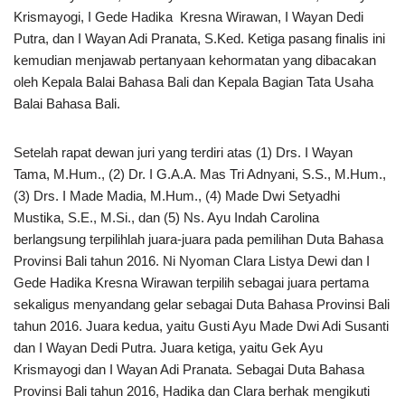
Krismayogi, I Gede Hadika Kresna Wirawan, I Wayan Dedi
Putra, dan I Wayan Adi Pranata, S.Ked. Ketiga pasang finalis ini
kemudian menjawab pertanyaan kehormatan yang dibacakan
oleh Kepala Balai Bahasa Bali dan Kepala Bagian Tata Usaha
Balai Bahasa Bali.
Setelah rapat dewan juri yang terdiri atas (1) Drs. I Wayan
Tama, M.Hum., (2) Dr. I G.A.A. Mas Tri Adnyani, S.S., M.Hum.,
(3) Drs. I Made Madia, M.Hum., (4) Made Dwi Setyadhi
Mustika, S.E., M.Si., dan (5) Ns. Ayu Indah Carolina
berlangsung terpilihlah juara-juara pada pemilihan Duta Bahasa
Provinsi Bali tahun 2016. Ni Nyoman Clara Listya Dewi dan I
Gede Hadika Kresna Wirawan terpilih sebagai juara pertama
sekaligus menyandang gelar sebagai Duta Bahasa Provinsi Bali
tahun 2016. Juara kedua, yaitu Gusti Ayu Made Dwi Adi Susanti
dan I Wayan Dedi Putra. Juara ketiga, yaitu Gek Ayu
Krismayogi dan I Wayan Adi Pranata. Sebagai Duta Bahasa
Provinsi Bali tahun 2016, Hadika dan Clara berhak mengikuti