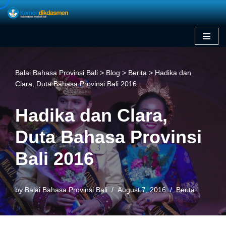
Skip
to
content
Balai Bahasa Provinsi Bali
>
Blog
>
Berita
>
Hadika dan
Clara, Duta Bahasa Provinsi Bali 2016
Hadika dan Clara,
Duta Bahasa Provinsi
Bali 2016
by
Balai Bahasa Provinsi Bali
August 7, 2016
Berita