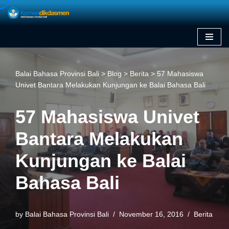
Skip
to
content
Balai Bahasa Provinsi Bali
>
Blog
>
Berita
>
57 Mahasiswa
Univet Bantara Melakukan Kunjungan ke Balai Bahasa Bali
57 Mahasiswa Univet
Bantara Melakukan
Kunjungan ke Balai
Bahasa Bali
by
Balai Bahasa Provinsi Bali
November 16, 2016
Berita