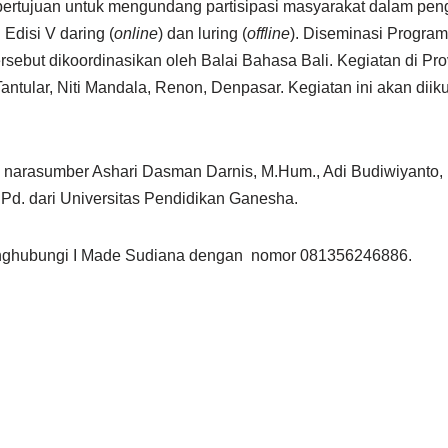
bertujuan untuk mengundang partisipasi masyarakat dalam pe
Edisi V daring (
online
) dan luring (
offline
). Diseminasi Program
 tersebut dikoordinasikan oleh Balai Bahasa Bali. Kegiatan di P
antular, Niti Mandala, Renon, Denpasar. Kegiatan ini akan dii
 narasumber Ashari Dasman Darnis, M.Hum., Adi Budiwiyanto, M
Pd. dari Universitas Pendidikan Ganesha.
 menghubungi I Made Sudiana dengan nomor 081356246886.