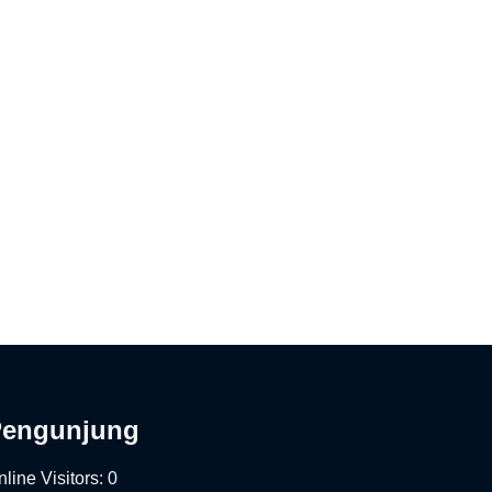
Pengunjung
line Visitors:
0