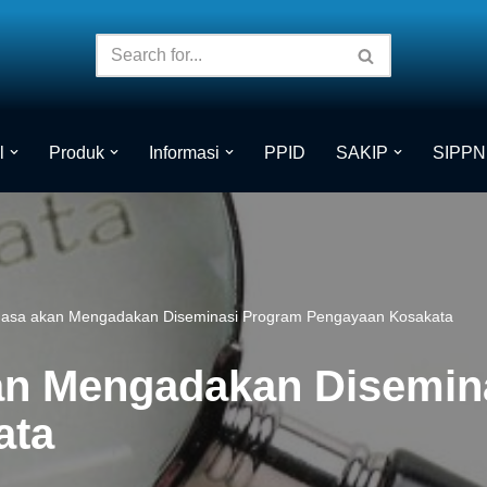
l
Produk
Informasi
PPID
SAKIP
SIPPN
asa akan Mengadakan Diseminasi Program Pengayaan Kosakata
an Mengadakan Disemin
ata