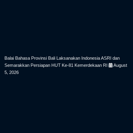
(0361) 461714
balaibahasa.bali@kemendikdasmen.go.id
(0361) 463656
+628113882041
08.00 – 16.00
Berita Terkini