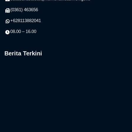
Informasi Kontak
Jalan Trengguli I No. 34 Tembau Denpasar – 80238