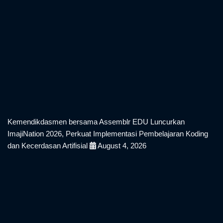
Balai Bahasa Provinsi Bali Laksanakan Indonesia ASRI dan
Semarakkan Persiapan HUT Ke-81 Kemerdekaan RI
August
5, 2026
Kemendikdasmen bersama Assemblr EDU Luncurkan
ImajiNation 2026, Perkuat Implementasi Pembelajaran Koding
dan Kecerdasan Artifisial
August 4, 2026