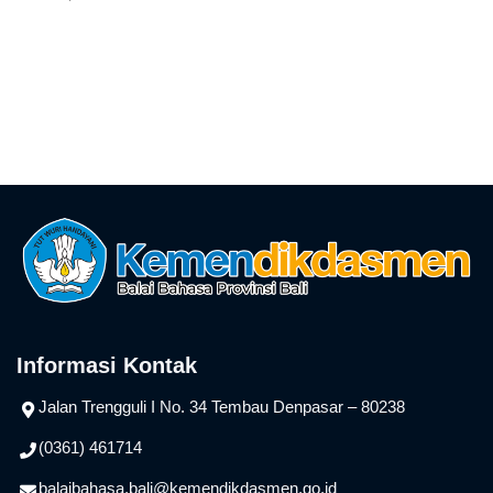
Badan Publik wajib
mengumumkan Informasi
Publik secara berkala.(2)
Informasi Publik
sebagaimana dimaksud
pada ayat (1) meliputi: a.
informasi yang berkaitan
dengan Badan Publik;b.
informasi mengenai
kegiatan…