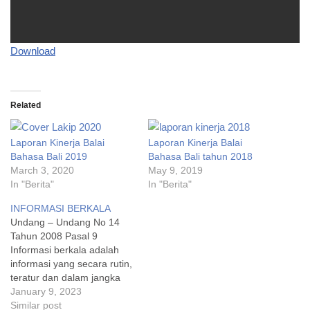
Download
Related
Laporan Kinerja Balai
Laporan Kinerja Balai
Bahasa Bali 2019
Bahasa Bali tahun 2018
March 3, 2020
May 9, 2019
In "Berita"
In "Berita"
INFORMASI BERKALA
Undang – Undang No 14
Tahun 2008 Pasal 9
Informasi berkala adalah
informasi yang secara rutin,
teratur dan dalam jangka
waktu tertentu
January 9, 2023
dipublikasikan.(1) Setiap
Similar post