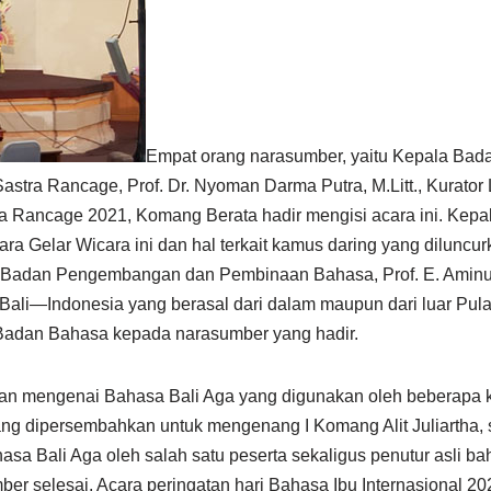
Empat orang narasumber, yaitu Kepala B
 Sastra Rancage, Prof. Dr. Nyoman Darma Putra, M.Litt., Kurator
a Rancage 2021, Komang Berata hadir mengisi acara ini. Kepal
 Gelar Wicara ini dan hal terkait kamus daring yang diluncur
a Badan Pengembangan dan Pembinaan Bahasa, Prof. E. Aminudi
li—Indonesia yang berasal dari dalam maupun dari luar Pulau 
 Badan Bahasa kepada narasumber yang hadir.
an mengenai Bahasa Bali Aga yang digunakan oleh beberapa kel
ang dipersembahkan untuk mengenang I Komang Alit Juliartha,
sa Bali Aga oleh salah satu peserta sekaligus penutur asli baha
er selesai. Acara peringatan hari Bahasa Ibu Internasional 202