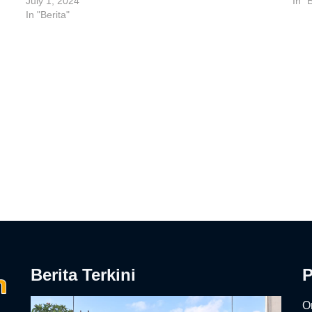
July 1, 2024
In "
In "Berita"
Berita Terkini
On