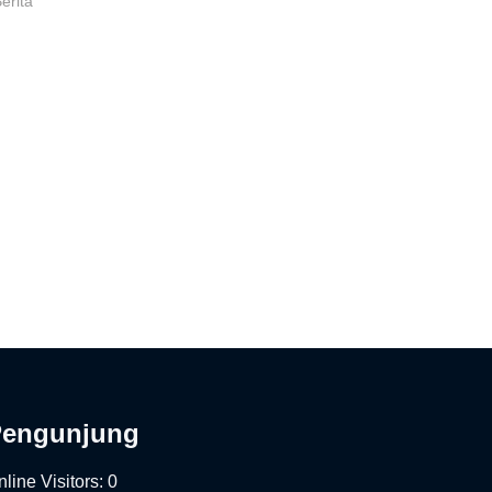
Berita"
Pengunjung
line Visitors:
0