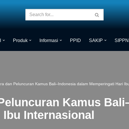
l
Produk
Informasi
PPID
SAKIP
SIPPN
ra dan Peluncuran Kamus Bali–Indonesia dalam Memperingati Hari Ibu
 Peluncuran Kamus Bali
 Ibu Internasional