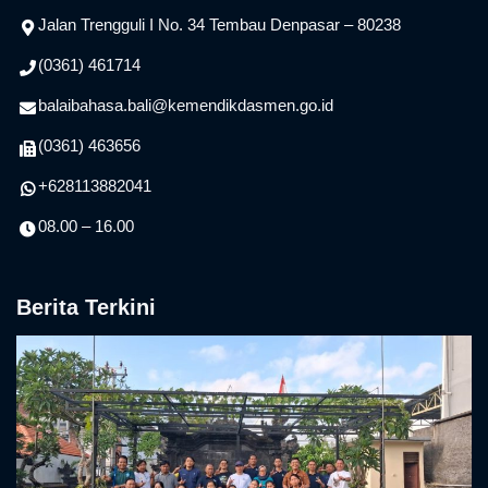
Jalan Trengguli I No. 34 Tembau Denpasar – 80238
(0361) 461714
balaibahasa.bali@kemendikdasmen.go.id
(0361) 463656
+628113882041
08.00 – 16.00
Berita Terkini