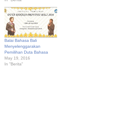
Paguyuban Duta Bahasa
Provinsi Bali periode 2024–
2026. Acara ini
dilaksanakan di Aula
Saraswati, Balai Bahasa
Provinsi Bali. Ketua Umum
Balai Bahasa Bali
Duta Bahasa Provinsi Bali,
Menyelenggarakan
Ida Ayu Alit Srilaksmi,
Pemilihan Duta Bahasa
menyampaikan bahwa…
May 19, 2016
In "Berita"