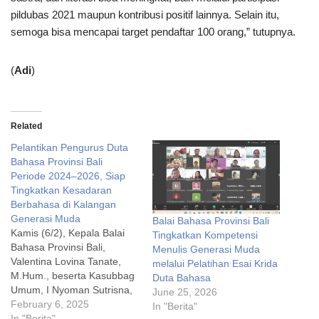
pildubas 2021 maupun kontribusi positif lainnya. Selain itu,
semoga bisa mencapai target pendaftar 100 orang,” tutupnya.
(
Adi
)
Related
Pelantikan Pengurus Duta
Bahasa Provinsi Bali
Periode 2024–2026, Siap
Tingkatkan Kesadaran
Berbahasa di Kalangan
Generasi Muda
Balai Bahasa Provinsi Bali
Kamis (6/2), Kepala Balai
Tingkatkan Kompetensi
Bahasa Provinsi Bali,
Menulis Generasi Muda
Valentina Lovina Tanate,
melalui Pelatihan Esai Krida
M.Hum., beserta Kasubbag
Duta Bahasa
Umum, I Nyoman Sutrisna,
June 25, 2026
M.Hum., menghadiri
February 6, 2025
In "Berita"
pelantikan Pengurus
In "Berita"