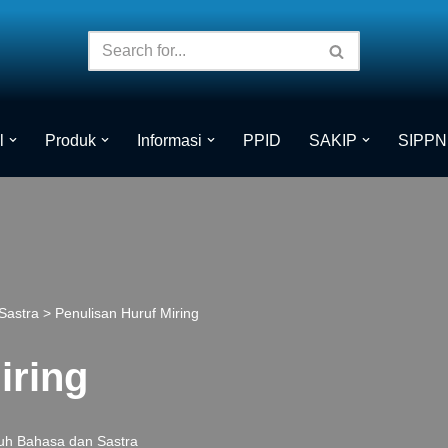
l
Produk
Informasi
PPID
SAKIP
SIPPN
Sastra
>
Penulisan Huruf Miring
iring
uh Bahasa dan Sastra