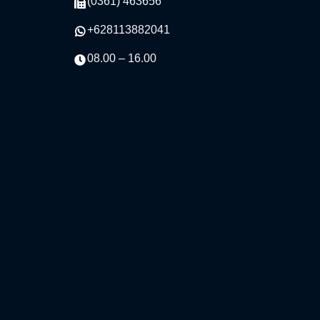
(0361) 463656
+628113882041
08.00 – 16.00