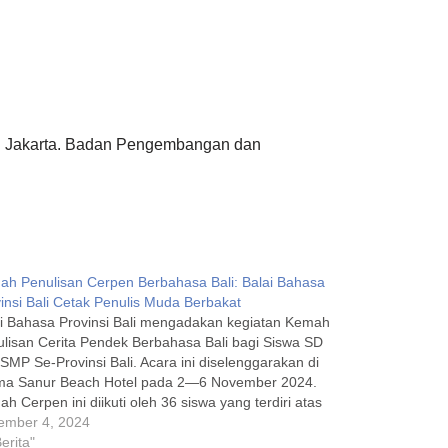
 Jakarta. Badan Pengembangan dan
h Penulisan Cerpen Berbahasa Bali: Balai Bahasa
insi Bali Cetak Penulis Muda Berbakat
i Bahasa Provinsi Bali mengadakan kegiatan Kemah
lisan Cerita Pendek Berbahasa Bali bagi Siswa SD
SMP Se-Provinsi Bali. Acara ini diselenggarakan di
ma Sanur Beach Hotel pada 2—6 November 2024.
h Cerpen ini diikuti oleh 36 siswa yang terdiri atas
iswa SMP dan 18 siswa SD. Seluruh peserta…
ember 4, 2024
Berita"