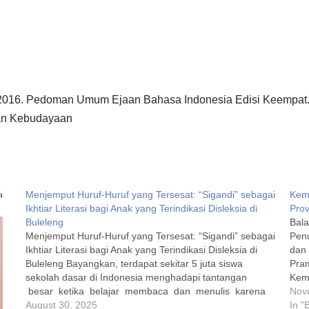
016. Pedoman Umum Ejaan Bahasa Indonesia Edisi Keempat.
an Kebudayaan
Menjemput Huruf-Huruf yang Tersesat: “Sigandi” sebagai
Kema
Ikhtiar Literasi bagi Anak yang Terindikasi Disleksia di
Prov
Buleleng
Bala
Menjemput Huruf-Huruf yang Tersesat: “Sigandi” sebagai
Penu
Ikhtiar Literasi bagi Anak yang Terindikasi Disleksia di
dan 
Buleleng Bayangkan, terdapat sekitar 5 juta siswa
Pra
sekolah dasar di Indonesia menghadapi tantangan
Kema
besar ketika belajar membaca dan menulis karena
18 s
Nov
disleksia (Elmansyah dkk., 2023). Jumlah yang tidak
August 30, 2025
In "