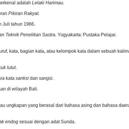
terkenal adalah
Lelaki Harimau.
oran
Pikiran Rakyat.
n Juli tahun 1966.
an Teknik Penelitian Sastra.
Yogyakarta: Pustaka Pelajar.
f, kata, bagian kata, atau kelompok kata dalam sebuah kalimat
uk lutut
.
ara kata
sanksi
dan
sangsi
.
n di wilayah Bali.
tau ungkapan yang berasal dari bahasa asing dan bahasa daerah
cak endog
sesuai dengan adat Sunda.