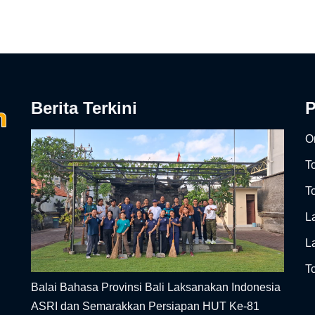
Berita Terkini
On
T
To
L
L
To
Balai Bahasa Provinsi Bali Laksanakan Indonesia
ASRI dan Semarakkan Persiapan HUT Ke-81