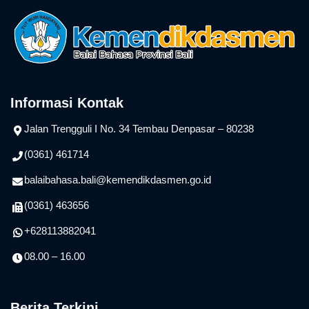
Informasi Kontak
Jalan Trengguli I No. 34 Tembau Denpasar – 80238
(0361) 461714
balaibahasa.bali@kemendikdasmen.go.id
(0361) 463656
+628113882041
08.00 – 16.00
Berita Terkini