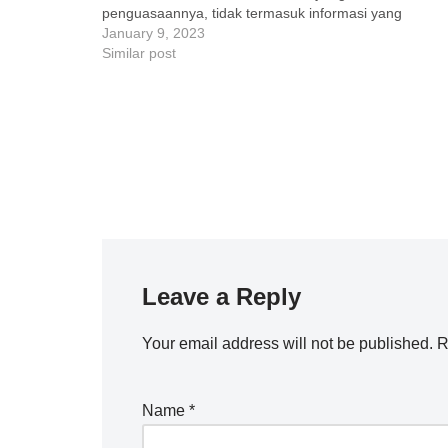
penguasaannya, tidak termasuk informasi yang
dikecualikan;b. hasil keputusan Badan Publik dan
January 9, 2023
pertimbangannya;c. seluruh kebijakan yang ada…
Similar post
Leave a Reply
Your email address will not be published.
R
Name
*