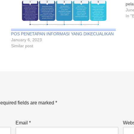
pela
masy
June
untu
In "
masy
POS PENETAPAN INFORMASI YANG DIKECUALIKAN
January 6, 2023
Similar post
equired fields are marked
*
Email
*
Webs