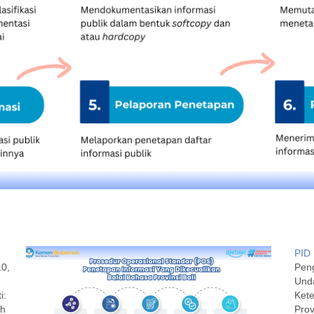
PID
0,
Peng
Und
i:
Kete
ah
Prov