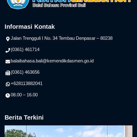
Informasi Kontak
Jalan Trengguli I No. 34 Tembau Denpasar – 80238
(0361) 461714
balaibahasa.bali@kemendikdasmen.go.id
(0361) 463656
+628113882041
08.00 – 16.00
Berita Terkini