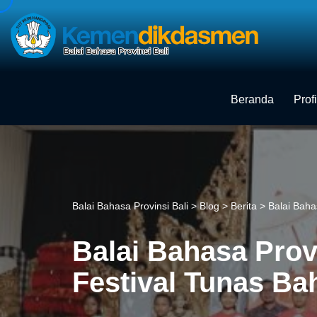
Skip
to
content
Beranda
Profi
Balai Bahasa Provinsi Bali
>
Blog
>
Berita
>
Balai Baha
Balai Bahasa Prov
Festival Tunas Ba