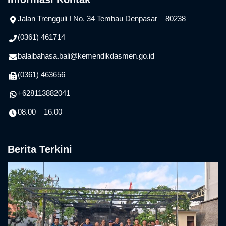
Jalan Trengguli I No. 34 Tembau Denpasar – 80238
(0361) 461714
balaibahasa.bali@kemendikdasmen.go.id
(0361) 463656
+628113882041
08.00 – 16.00
Berita Terkini