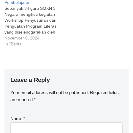
Pembelajaran
Sebanyak 34 guru SMKN 3
Negara mengikuti kegiatan
Workshop Penyusunan dan
Penguatan Program Literasi
yang diselenggarakan oleh
Balai Bahasa Provinsi Bali
November 6, 2024
pada Senin hingga Selasa,
In "Berita"
4–5 November 2024.
Kegiatan ini dilaksanakan di
ruang rapat sekolah
setempat dengan
menghadirkan I Nyoman
Leave a Reply
Sutrisna, M.Hum., sebagai
narasumber utama. Kepala
SMKN 3 Negara, I…
Your email address will not be published.
Required fields
are marked
*
Name
*