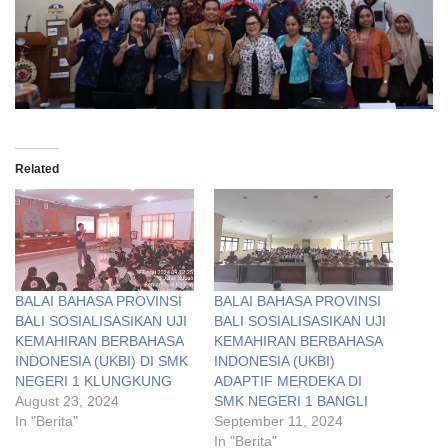
Related
BALAI BAHASA PROVINSI
BALAI BAHASA PROVINSI
BALI SOSIALISASIKAN UJI
BALI SOSIALISASIKAN UJI
KEMAHIRAN BERBAHASA
KEMAHIRAN BERBAHASA
INDONESIA (UKBI) DI SMK
INDONESIA (UKBI)
NEGERI 1 KLUNGKUNG
ADAPTIF MERDEKA DI
August 23, 2024
SMK NEGERI 1 BANGLI
In "Berita"
September 11, 2024
In "Berita"