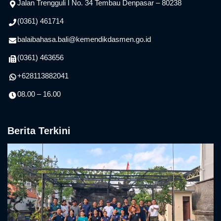
Jalan Trengguli I No. 34 Tembau Denpasar – 80238
(0361) 461714
balaibahasa.bali@kemendikdasmen.go.id
(0361) 463656
+628113882041
08.00 – 16.00
Berita Terkini