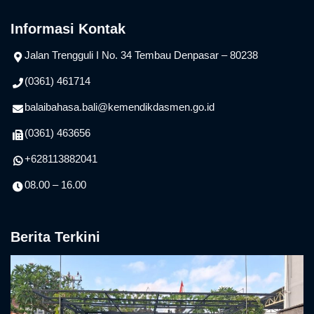
Informasi Kontak
Jalan Trengguli I No. 34 Tembau Denpasar – 80238
(0361) 461714
balaibahasa.bali@kemendikdasmen.go.id
(0361) 463656
+628113882041
08.00 – 16.00
Berita Terkini