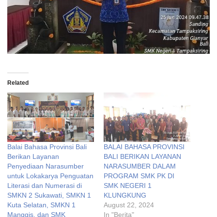
Related
Balai Bahasa Provinsi Bali
BALAI BAHASA PROVINSI
Berikan Layanan
BALI BERIKAN LAYANAN
Penyediaan Narasumber
NARASUMBER DALAM
untuk Lokakarya Penguatan
PROGRAM SMK PK DI
Literasi dan Numerasi di
SMK NEGERI 1
SMKN 2 Sukawati, SMKN 1
KLUNGKUNG
Kuta Selatan, SMKN 1
August 22, 2024
Manggis, dan SMK
In "Berita"