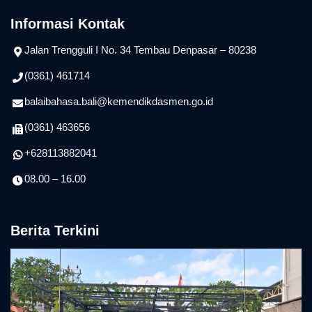
Informasi Kontak
Jalan Trengguli I No. 34 Tembau Denpasar – 80238
(0361) 461714
balaibahasa.bali@kemendikdasmen.go.id
(0361) 463656
+628113882041
08.00 – 16.00
Berita Terkini