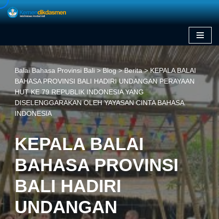
Skip
to
content
Balai Bahasa Provinsi Bali
>
Blog
>
Berita
>
KEPALA BALAI
BAHASA PROVINSI BALI HADIRI UNDANGAN PERAYAAN
HUT KE 79 REPUBLIK INDONESIA YANG
DISELENGGARAKAN OLEH YAYASAN CINTA BAHASA
INDONESIA
KEPALA BALAI
BAHASA PROVINSI
BALI HADIRI
UNDANGAN