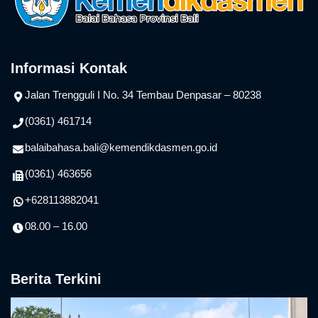
Informasi Kontak
Jalan Trengguli I No. 34 Tembau Denpasar – 80238
(0361) 461714
balaibahasa.bali@kemendikdasmen.go.id
(0361) 463656
+628113882041
08.00 – 16.00
Berita Terkini