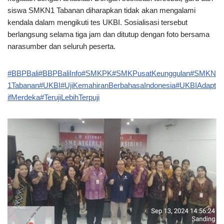
siswa SMKN1 Tabanan diharapkan tidak akan mengalami
kendala dalam mengikuti tes UKBI. Sosialisasi tersebut
berlangsung selama tiga jam dan ditutup dengan foto bersama
narasumber dan seluruh peserta.
#BBPBali
#BBPBaliInfo
#SMKPK
#SMKPusatKeunggulan
#SMKN
1Tabanan
#UKBI
#UjiKemahiranBerbahasaIndonesia
#UKBIAdapt
ifMerdeka
#TerujiLebihTerpuji