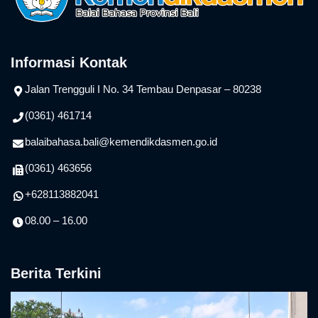
Informasi Kontak
Jalan Trengguli I No. 34 Tembau Denpasar – 80238
(0361) 461714
balaibahasa.bali@kemendikdasmen.go.id
(0361) 463656
+628113882041
08.00 – 16.00
Berita Terkini