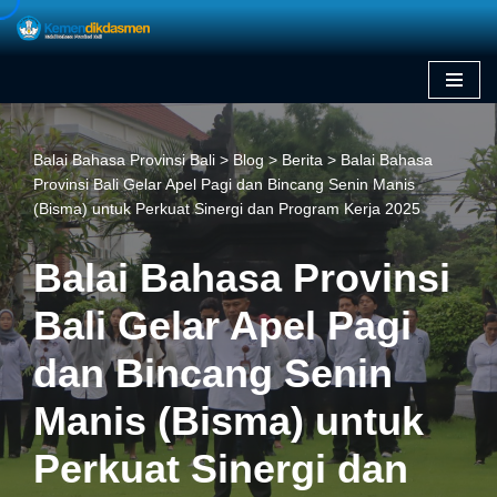
Skip
to
content
Balai Bahasa Provinsi Bali
>
Blog
>
Berita
>
Balai Bahasa
Provinsi Bali Gelar Apel Pagi dan Bincang Senin Manis
(Bisma) untuk Perkuat Sinergi dan Program Kerja 2025
Balai Bahasa Provinsi
Bali Gelar Apel Pagi
dan Bincang Senin
Manis (Bisma) untuk
Perkuat Sinergi dan