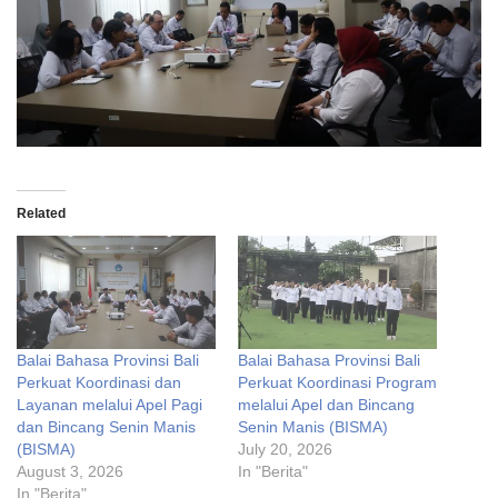
Related
Balai Bahasa Provinsi Bali
Balai Bahasa Provinsi Bali
Perkuat Koordinasi dan
Perkuat Koordinasi Program
Layanan melalui Apel Pagi
melalui Apel dan Bincang
dan Bincang Senin Manis
Senin Manis (BISMA)
(BISMA)
July 20, 2026
August 3, 2026
In "Berita"
In "Berita"