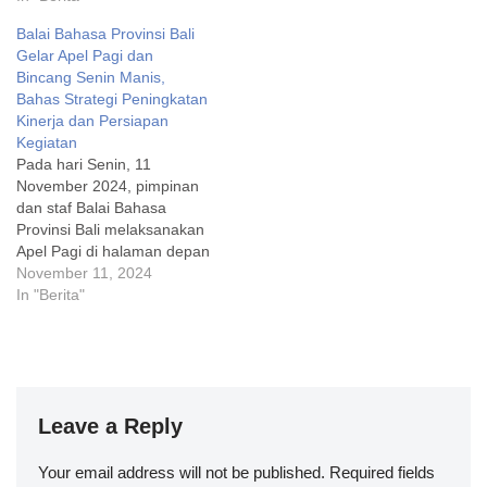
Balai Bahasa Provinsi Bali
Gelar Apel Pagi dan
Bincang Senin Manis,
Bahas Strategi Peningkatan
Kinerja dan Persiapan
Kegiatan
Pada hari Senin, 11
November 2024, pimpinan
dan staf Balai Bahasa
Provinsi Bali melaksanakan
Apel Pagi di halaman depan
kantor Balai Bahasa
November 11, 2024
Provinsi Bali. Kegiatan ini
In "Berita"
kemudian dilanjutkan
dengan Bincang Senin
Manis (Bisma) yang
dipimpin langsung oleh
Kepala Balai Bahasa
Leave a Reply
Provinsi Bali. Kegiatan ini
rutin dilaksanakan sebagai
upaya memperkuat
Your email address will not be published.
Required fields