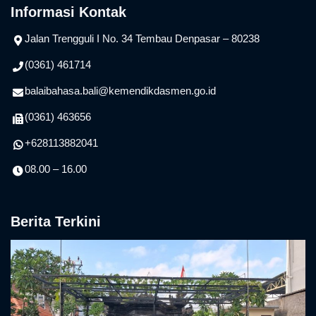
Informasi Kontak
Jalan Trengguli I No. 34 Tembau Denpasar – 80238
(0361) 461714
balaibahasa.bali@kemendikdasmen.go.id
(0361) 463656
+628113882041
08.00 – 16.00
Berita Terkini