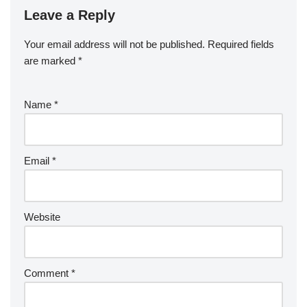
aksara, bahasa, dan sastra
Leave a Reply
Bali. Salah satu perwakilan
pengurus KKG Kota
Denpasar, Nuni,…
Your email address will not be published.
Required fields
are marked
*
Name
*
Email
*
Website
Comment
*