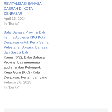
REVITALISASI BAHASA
DAERAH DI KOTA
DENPASAR
April 16, 2024
In "Berita"
Balai Bahasa Provinsi Bali
Terima Audiensi KKG Kota
Denpasar untuk Kerja Sama
Pelestarian Aksara, Bahasa,
dan Sastra Bali
Kamis (6/2), Balai Bahasa
Provinsi Bali menerima
audiensi dari Kelompok
Kerja Guru (KKG) Kota
Denpasar. Pertemuan yang
berlangsung di Ruang
February 6, 2025
Kepala Balai Bahasa
In "Berita"
Provinsi Bali ini bertujuan
untuk menjalin kerja sama
dalam program Revitalisasi
Bahasa Daerah, khususnya