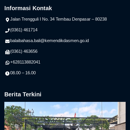
Informasi Kontak
Jalan Trengguli I No. 34 Tembau Denpasar – 80238
(0361) 461714
balaibahasa.bali@kemendikdasmen.go.id
(0361) 463656
+628113882041
08.00 – 16.00
Berita Terkini