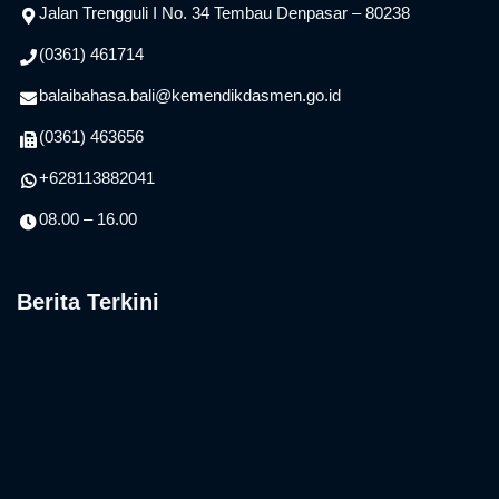
Informasi Kontak
Jalan Trengguli I No. 34 Tembau Denpasar – 80238
(0361) 461714
balaibahasa.bali@kemendikdasmen.go.id
(0361) 463656
+628113882041
08.00 – 16.00