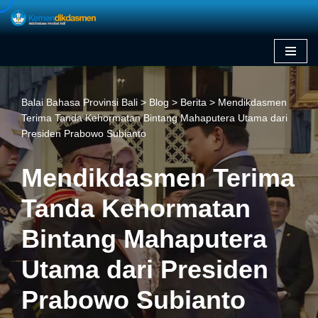
Skip
to
content
Balai Bahasa Provinsi Bali
>
Blog
>
Berita
>
Mendikdasmen
Terima Tanda Kehormatan Bintang Mahaputera Utama dari
Presiden Prabowo Subianto
Mendikdasmen Terima
Tanda Kehormatan
Bintang Mahaputera
Utama dari Presiden
Prabowo Subianto