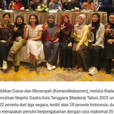
ndidikan Dasar dan Menengah (Kemendikdasmen), melalui B
lisan Majelis Sastra Asia Tenggara (Mastera) Tahun 2025 untu
 22 peserta dari tiga negara, terdiri atas 18 peserta Indonesia,
ilih merupakan penulis berpengalaman dengan usia maksimal 35