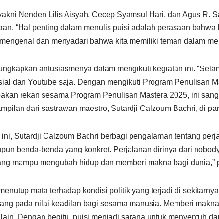
yakni Nenden Lilis Aisyah, Cecep Syamsul Hari, dan Agus R. 
aan. “Hal penting dalam menulis puisi adalah perasaan bahwa 
g mengenal dan menyadari bahwa kita memiliki teman dalam me
gungkapkan antusiasmenya dalam mengikuti kegiatan ini. “Se
osial dan Youtube saja. Dengan mengikuti Program Penulisan Ma
akan rekan sesama Program Penulisan Mastera 2025, ini sang
pilan dari sastrawan maestro, Sutardji Calzoum Bachri, di p
ni, Sutardji Calzoum Bachri berbagi pengalaman tentang perjal
pun benda-benda yang konkret. Perjalanan dirinya dari nobod
an yang mampu mengubah hidup dan memberi makna bagi dunia,” 
menutup mata terhadap kondisi politik yang terjadi di sekitarn
gang pada nilai keadilan bagi sesama manusia. Memberi makna m
 lain. Dengan begitu, puisi menjadi sarana untuk menyentuh d