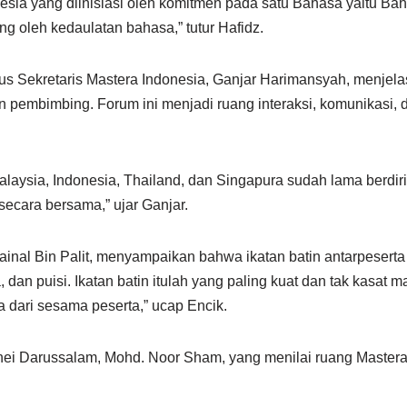
ia yang diinisiasi oleh komitmen pada satu Bahasa yaitu Bahas
g oleh kedaulatan bahasa,” tutur Hafidz.
us Sekretaris Mastera Indonesia, Ganjar Harimansyah, menjela
an pembimbing. Forum ini menjadi ruang interaksi, komunikasi
alaysia, Indonesia, Thailand, dan Singapura sudah lama berdi
ecara bersama,” ujar Ganjar.
ainal Bin Palit, menyampaikan bahwa ikatan batin antarpeserta
a, dan puisi. Ikatan batin itulah yang paling kuat dan tak kasat 
a dari sesama peserta,” ucap Encik.
ei Darussalam, Mohd. Noor Sham, yang menilai ruang Mastera 