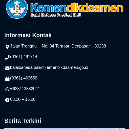
Informasi Kontak
Jalan Trengguli I No. 34 Tembau Denpasar – 80238
(0361) 461714
balaibahasa.bali@kemendikdasmen.go.id
(0361) 463656
+628113882041
08.00 – 16.00
Berita Terkini