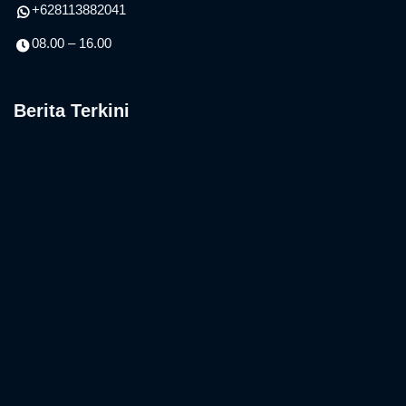
Informasi Kontak
Jalan Trengguli I No. 34 Tembau Denpasar – 80238
(0361) 461714
balaibahasa.bali@kemendikdasmen.go.id
(0361) 463656
+628113882041
08.00 – 16.00
Berita Terkini