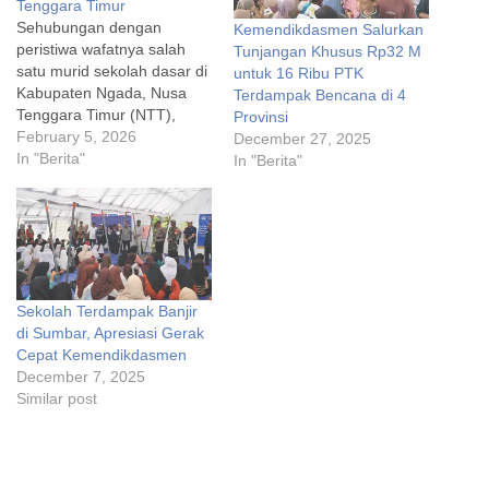
Tenggara Timur
Sehubungan dengan
Kemendikdasmen Salurkan
peristiwa wafatnya salah
Tunjangan Khusus Rp32 M
satu murid sekolah dasar di
untuk 16 Ribu PTK
Kabupaten Ngada, Nusa
Terdampak Bencana di 4
Tenggara Timur (NTT),
Provinsi
Kementerian Pendidikan
February 5, 2026
December 27, 2025
Dasar dan Menengah
In "Berita"
In "Berita"
(Kemendikdasmen)
menyatakan:
Kemendikdasmen
menyampaikan duka cita
yang mendalam atas
wafatnya salah satu murid
Sekolah Terdampak Banjir
sekolah dasar di Kabupaten
di Sumbar, Apresiasi Gerak
Ngada, NTT. Peristiwa ini
Cepat Kemendikdasmen
menjadi keprihatinan
December 7, 2025
bersama dan kami
Similar post
menyampaikan empati
kepada…