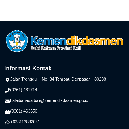
Informasi Kontak
Jalan Trengguli I No. 34 Tembau Denpasar – 80238
(0361) 461714
balaibahasa.bali@kemendikdasmen.go.id
(0361) 463656
+628113882041