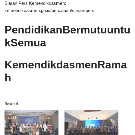
Siaran Pers Kemendikdasmen:
kemendikdasmen.go.id/pencarian/siaran-pers
PendidikanBermutuuntu
kSemua
KemendikdasmenRama
h
Related