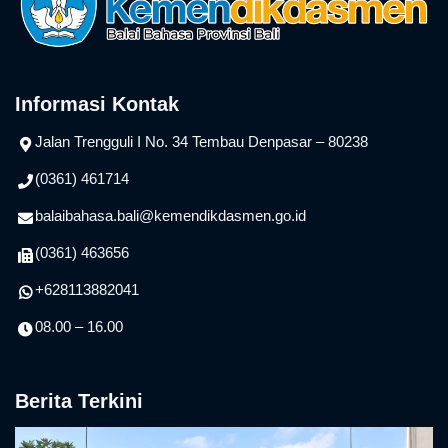
Informasi Kontak
Jalan Trengguli I No. 34 Tembau Denpasar – 80238
(0361) 461714
balaibahasa.bali@kemendikdasmen.go.id
(0361) 463656
+628113882041
08.00 – 16.00
Berita Terkini