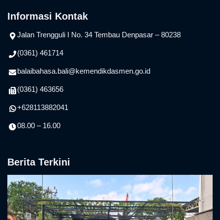
Informasi Kontak
Jalan Trengguli I No. 34 Tembau Denpasar – 80238
(0361) 461714
balaibahasa.bali@kemendikdasmen.go.id
(0361) 463656
+628113882041
08.00 – 16.00
Berita Terkini