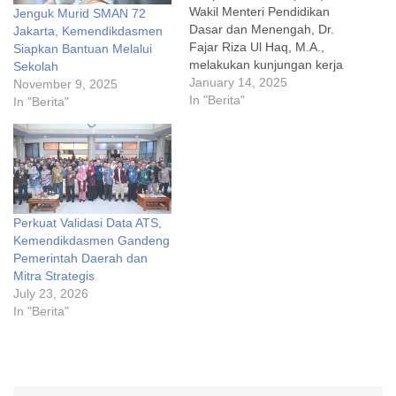
Wakil Menteri Pendidikan
Jenguk Murid SMAN 72
Dasar dan Menengah, Dr.
Jakarta, Kemendikdasmen
Fajar Riza Ul Haq, M.A.,
Siapkan Bantuan Melalui
melakukan kunjungan kerja
Sekolah
ke Provinsi Bali untuk
January 14, 2025
November 9, 2025
menghadiri beberapa
In "Berita"
In "Berita"
kegiatan penting terkait
pendidikan. Dalam
kunjungan tersebut, Fajar
didampingi oleh Kepala
Balai Bahasa, Kepala
BPMP, Kepala BGP, dan
Perkuat Validasi Data ATS,
Kepala Disdikpora Kota
Kemendikdasmen Gandeng
Denpasar. Kegiatan
Pemerintah Daerah dan
pertama yang…
Mitra Strategis
July 23, 2026
In "Berita"