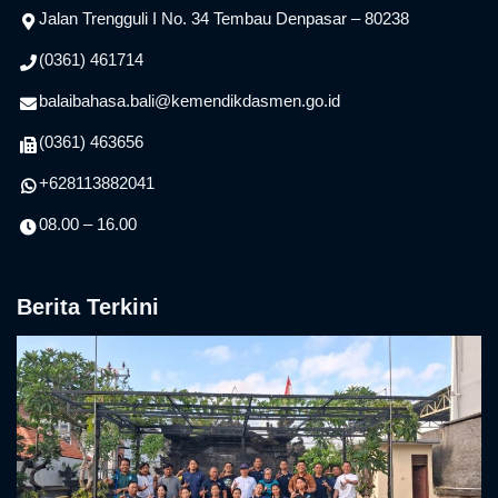
Jalan Trengguli I No. 34 Tembau Denpasar – 80238
(0361) 461714
balaibahasa.bali@kemendikdasmen.go.id
(0361) 463656
+628113882041
08.00 – 16.00
Berita Terkini