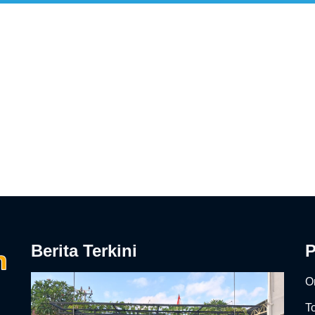
Berita Terkini
On
T