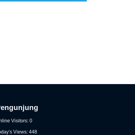
Pengunjung
line Visitors:
0
oday's Views:
448