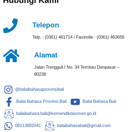
KONTAK
Hubungi Kami
Telepon
Telp. : (0361) 461714 / Faximilie : (0361) 463656
Alamat
Jalan Trengguli I No. 34 Tembau Denpasar –
80238
@balaibahasaprovinsibali
Balai Bahasa Provinsi Bali
Balai Bahasa Bali
balaibahasa.bali@kemendikdasmen.go.id
08113882041
balaibahasabali@gmail.com