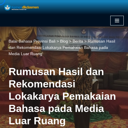
Skip
to
content
Balai Bahasa Provinsi Bali
>
Blog
>
Berita
>
Rumusan Hasil
dan Rekomendasi Lokakarya Pemakaian Bahasa pada
Media Luar Ruang
Rumusan Hasil dan
Rekomendasi
Lokakarya Pemakaian
Bahasa pada Media
Luar Ruang