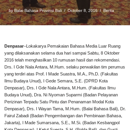
by
Balai Bahasa Provinsi Bali
October 8, 2016
Berita
Denpasar
–Lokakarya Pemakaian Bahasa Media Luar Ruang
yang dilaksanakan selama dua hari sampai Sabtu, 8 Oktober
2016 telah menghasilkan 10 rumusan hasil dan rekomendasi.
Drs. I Gde Nala Antara, M.Hum. selaku perwakilan tim perumus
yang terdiri atas Prof. I Made Suastra, M.A., Ph.D. (Fakultas
Ilmu Budaya Unud), I Gede Semara, S.E. (DPRD Kota
Denpasar), Drs. I Gde Nala Antara, M.Hum. (Fakultas Ilmu
Budaya Unud), Dra. Ni Nyoman Suparmi (Badan Pelayanan
Perizinan Terpadu Satu Pintu dan Penanaman Modal Kota
Denpasar), Drs. I Wayan Tama, M.Hum. (Balai Bahasa Bali), Dr.
Fairul Zabadi (Badan Pengembangan dan Pembinaan Bahasa,
Jakarta), I Made Sumarsana, S.E., M.Si. (Badan Kesbangpol
Kota Denpasar), I Ketut Suesta, S.H. (Polda Bali), dan Gusti