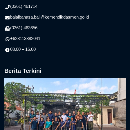
(0361) 461714
balaibahasa.bali@kemendikdasmen.go.id
(0361) 463656
+628113882041
08.00 – 16.00
Berita Terkini