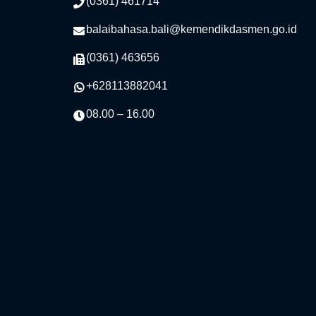
(0361) 461714
balaibahasa.bali@kemendikdasmen.go.id
(0361) 463656
+628113882041
08.00 – 16.00