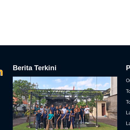
Berita Terkini
On
T
To
L
L