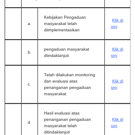
Kebijakan Pengaduan
Klik di
a.
masyarakat telah
sini
diimplementasikan
pengaduan masyarakat
Klik di
b.
dtindaklanjuti
sini
Telah dilakukan monitoring
dan evaluasi atas
Klik di
c.
penanganan pengaduan
sini
masyarakat
Hasil evaluasi atas
penanganan pengaduan
Klik di
d.
masyarakat telah
sini
ditindaklanjuti