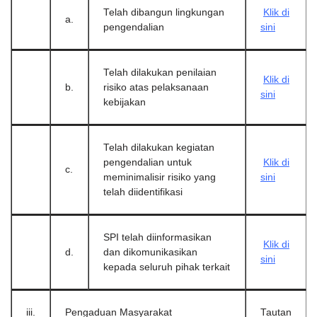
Telah dibangun lingkungan
Klik di
a.
pengendalian
sini
Telah dilakukan penilaian
Klik di
b.
risiko atas pelaksanaan
sini
kebijakan
Telah dilakukan kegiatan
pengendalian untuk
Klik di
c.
meminimalisir risiko yang
sini
telah diidentifikasi
SPI telah diinformasikan
Klik di
d.
dan dikomunikasikan
sini
kepada seluruh pihak terkait
iii.
Pengaduan Masyarakat
Tautan