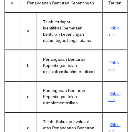
v.
Penanganan Benturan Kepentingan
Tautan
Telah terdapat
identifikasi/pemetaan
Klik di
a.
benturan kepentingan
sini
dalam tugas fungsi utama
Penanganan Benturan
Klik di
b.
Kepentingan telah
sini
disosialisasikan/internalisasi
Penanganan Benturan
Klik di
c.
Kepentingan telah
sini
diimplementasikan
Telah dilakukan evaluasi
Klik di
d.
atas Penanganan Benturan
sini