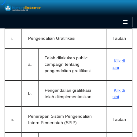
Skip
to
content
i.
Pengendalian Gratifikasi
Tautan
Telah dilakukan public
Klik di
a.
campaign tentang
sini
pengendalian gratifikasi
Pengendalian gratifikasi
Klik di
b.
telah diimplementasikan
sini
Penerapan Sistem Pengendalian
ii.
Tautan
Intern Pemerintah (SPIP)