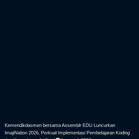
Balai Bahasa Provinsi Bali Laksanakan Indonesia ASRI dan
Semarakkan Persiapan HUT Ke-81 Kemerdekaan RI
August
5, 2026
Kemendikdasmen bersama Assemblr EDU Luncurkan
ImajiNation 2026, Perkuat Implementasi Pembelajaran Koding