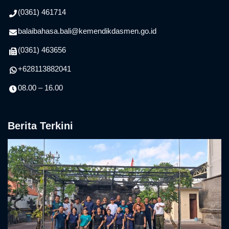
(0361) 461714
balaibahasa.bali@kemendikdasmen.go.id
(0361) 463656
+628113882041
08.00 – 16.00
Berita Terkini