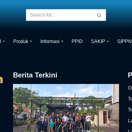
l
Produk
Informasi
PPID
SAKIP
SIPPN
Berita Terkini
On
T
To
L
L