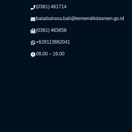
(0361) 461714
balaibahasa.bali@kemendikdasmen.go.id
(0361) 463656
+628113882041
08.00 – 16.00