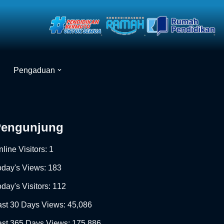
Pengaduan
Pengunjung
line Visitors:
1
oday's Views:
183
day's Visitors:
112
ast 30 Days Views:
45,086
ast 365 Days Views:
175,886