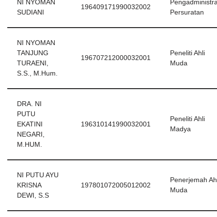
NI NYOMAN
Pengadministra
196409171990032002
SUDIANI
Persuratan
NI NYOMAN
TANJUNG
Peneliti Ahli
196707212000032001
TURAENI,
Muda
S.S., M.Hum.
DRA. NI
PUTU
Peneliti Ahli
EKATINI
196310141990032001
Madya
NEGARI,
M.HUM.
NI PUTU AYU
Penerjemah Ahl
KRISNA
197801072005012002
Muda
DEWI, S.S