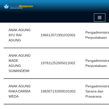
Skip
to
content
ANAK AGUNG
Pengadministra
AYU RAI
196612071991032001
Perpustakaan
AGUNG
ANAK AGUNG
MADE
Pengadministra
197811252005012002
AGUNG
Perpustakaan
SUWANDEWI
ANAK AGUNG
Pengadministra
RAKA DARMA
198307132009101002
Sarana dan
WEDA
Prasarana