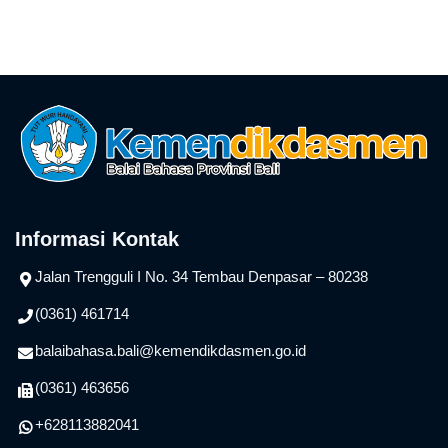
Informasi Kontak
Jalan Trengguli I No. 34 Tembau Denpasar – 80238
(0361) 461714
balaibahasa.bali@kemendikdasmen.go.id
(0361) 463656
+628113882041