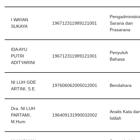
Pengadministra
I WAYAN
196712311989121001
Sarana dan
SUKAYA
Prasarana
IDA AYU
Penyuluh
PUTRI
196712311989121001
Bahasa
ADITYARINI
NI LUH GDE
197606062005012001
Bendahara
ARTINI, S.E.
Dra. NI LUH
Analis Kata da
PARTAMI,
196409131990032002
Istilah
M.Hum.