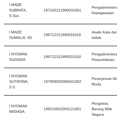
I MADE
Pengadministra
SUBRATA,
197105221990031001
Kepegawaian
S.Sos.
I
MADE
Analis Kata da
196712311990031018
SUMALIA, SS
Istilah
I NYOMAN
Pengadministra
196712311990031018
SUGIADA
Perpustakaan
I NYOMAN
Penerjemah Ahl
SUTRISNA,
197909092006041002
Muda
S.S.
Pengelola
I NYOMAN
196510052003121001
Barang Milik
WIDIADA
Negara