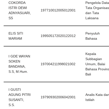
COKORDA
Pengelola Data
ISTRI DEWI
Tata Organisas
197710012005012001
ADNYASUARI,
dan Tata
SS
Laksana
ELIS SITI
Penyuluh
199505172020122012
MARIAM
Bahasa
Kepala
I GDE WAYAN
Subbagian
SOKEN
197004211998021002
Umum, Balai
BANDANA,
Bahasa Provins
S.S, M.Hum.
Bali
I GUSTI
AGUNG PITRI
Analis Kata da
197909302006042001
SUSANTI,
Istilah
S.S.