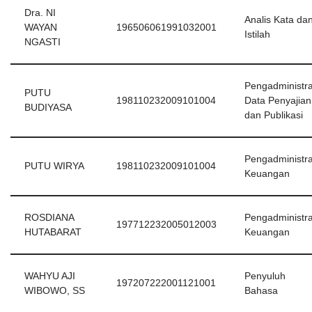
Dra. NI
Analis Kata da
WAYAN
196506061991032001
Istilah
NGASTI
Pengadministra
PUTU
198110232009101004
Data Penyajian
BUDIYASA
dan Publikasi
Pengadministra
PUTU WIRYA
198110232009101004
Keuangan
ROSDIANA
Pengadministra
197712232005012003
HUTABARAT
Keuangan
WAHYU AJI
Penyuluh
197207222001121001
WIBOWO, SS
Bahasa