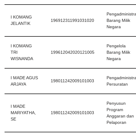
Pengadministra
I KOMANG
196912311991031020
Barang Milik
JELANTIK
Negara
I KOMANG
Pengelola
TRI
199612042020121005
Barang Milik
WISNANDA
Negara
I MADE AGUS
Pengadministra
198011242009101003
ARJAYA
Persuratan
Penyusun
I MADE
Program
MARIYATHA,
198011242009101003
Anggaran dan
SE
Pelaporan