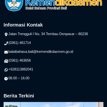
Informasi Kontak
Jalan Trengguli I No. 34 Tembau Denpasar – 80238
(0361) 461714
balaibahasa.bali@kemendikdasmen.go.id
(0361) 463656
+628113882041
08.00 – 16.00
Berita Terkini