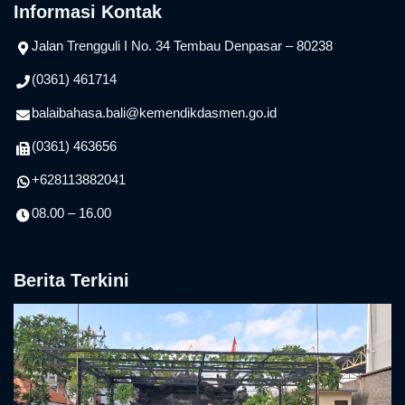
Informasi Kontak
Jalan Trengguli I No. 34 Tembau Denpasar – 80238
(0361) 461714
balaibahasa.bali@kemendikdasmen.go.id
(0361) 463656
+628113882041
08.00 – 16.00
Berita Terkini