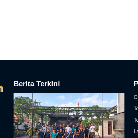
Berita Terkini
On
T
To
L