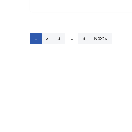
1
2
3
…
8
Next »