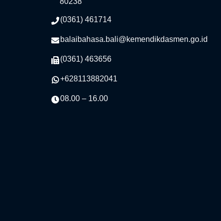
80238
(0361) 461714
balaibahasa.bali@kemendikdasmen.go.id
(0361) 463656
+628113882041
08.00 – 16.00